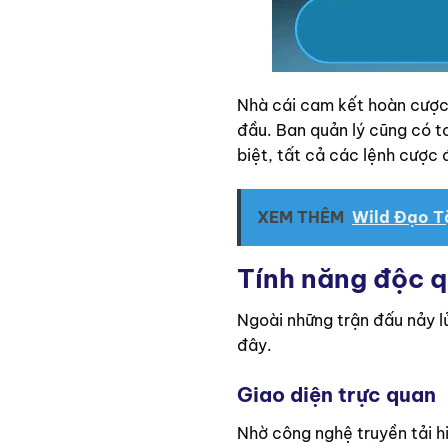
Nhà cái cam kết hoàn cược 
đầu. Ban quản lý cũng có t
biệt, tất cả các lệnh cược 
XEM THÊM
Wild Đạo Tặ
Tính năng độc 
Ngoài những trận đấu nảy l
đây.
Giao diện trực quan
Nhờ công nghệ truyền tải h