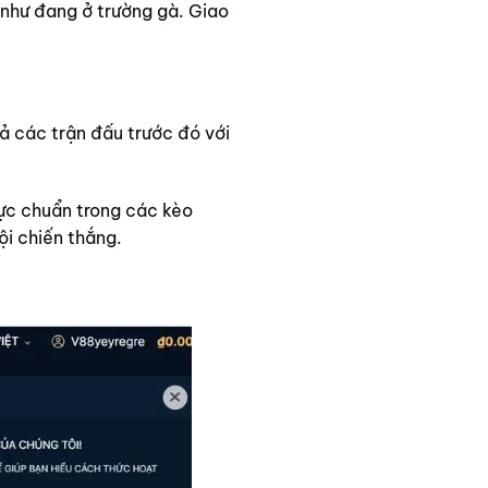
 như đang ở trường gà. Giao
ả các trận đấu trước đó với
cực chuẩn trong các kèo
ội chiến thắng.