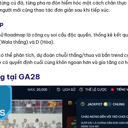
 từng cú đá, từng pha ra đòn hiểm hóc một cách chân thực
 người mới cũng thao tác đơn giản sau khi tiếp xúc.
ap
sử Roadmap là công cụ soi cầu độc quyền, thống kê kết qu
 (Wala thắng) và D (Hòa).
ó thể phân tích, dự đoán chuỗi thắng/thua và bắn trend 
ẽ có quyết định cuối cùng khôn ngoan hơn và gia tăng cơ h
ng tại GA28