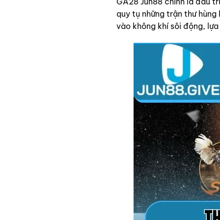
GA28 Jun88 chính là đấu t
quy tụ những trận thư hùng
vào không khí sôi động, lự