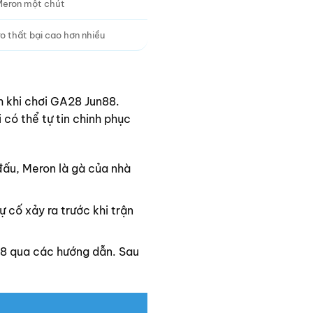
 Meron một chút
o thất bại cao hơn nhiều
h khi chơi GA28 Jun88.
có thể tự tin chinh phục
đấu, Meron là gà của nhà
 cố xảy ra trước khi trận
88 qua các hướng dẫn. Sau