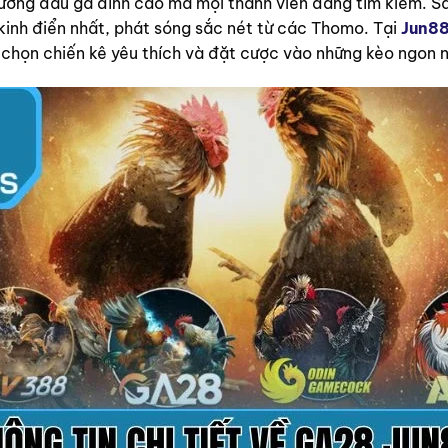
rường đấu gà đỉnh cao mà mọi thành viên đang tìm kiếm. 
 kinh điển nhất, phát sóng sắc nét từ các Thomo. Tại
Jun8
a chọn chiến kê yêu thích và đặt cược vào những kèo ngon 