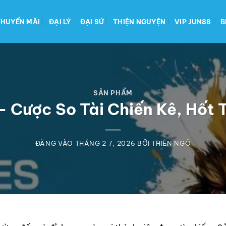
KHUYẾN MÃI
ĐẠI LÝ
ĐẠI SỨ
THIỆN NGUYỆN
VIP JUN88
B
SẢN PHẨM
 Cược So Tài Chiến Kê, Hốt T
ĐĂNG VÀO
THÁNG 2 7, 2026
BỞI
THIÊN NGÔ