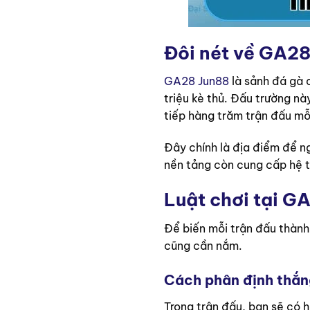
Đôi nét về GA2
GA28 Jun88
là sảnh đá gà c
triệu kè thủ. Đấu trường nà
tiếp hàng trăm trận đấu m
Đây chính là địa điểm để n
nền tảng còn cung cấp hệ th
Luật chơi tại G
Để biến mỗi trận đấu thành 
cũng cần nắm.
Cách phân định thắn
Trong trận đấu, bạn sẽ có h