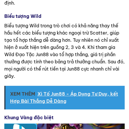
định.
Biểu tượng Wild
Biểu tượng Wild trong trò chơi có khả năng thay thế
hầu hết các biểu tượng khác ngoại trừ Scatter, giúp
tạo tổ hợp thắng dễ dàng hơn. Tuy nhiên nó chỉ xuất
hiện ở xuất hiện trên guồng 2, 3 và 4. Khi tham gia
Wild Đạo Tặc Jun88 vào tổ hợp thắng, giá trị phần
thưởng được tính theo bảng trả thưởng chuẩn. Sau đó,
mọi người có thể rút tiền tại Jun88 cực nhanh chỉ vài
giây.
XEM THÊM
Xì Tố Jun88 - Áp Dụng Tư Duy, kết
Hợp Bài Thắng Dễ Dàng
Khung Vàng đặc biệt