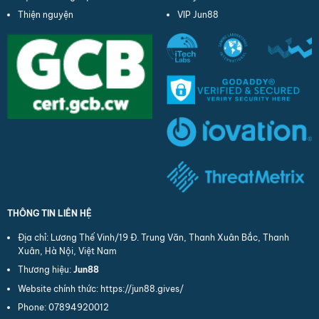
Thiện nguyện
VIP Jun88
THÔNG TIN LIÊN HỆ
Địa chỉ: Lương Thế Vinh/19 Đ. Trung Văn, Thanh Xuân Bắc, Thanh
Xuân, Hà Nội, Việt Nam
Thương hiệu:
Jun88
Website chính thức:
https://jun88.gives/
Phone: 07894920012