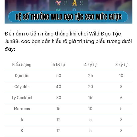
Để nắm rõ tiềm năng thắng khi chơi Wild Đạo Tặc
Jun88, các bạn cần hiểu rõ giá trị từng biểu tượng dưới
đây:
Biểu tượng
5 ký tự
4 ký tự
3 ký tự
Đạo tặc
50
25
10
Cây đàn
40
20
8
Ly Cocktail
30
15
6
Maracas
15
10
5
A
12
5
3
K
12
5
3