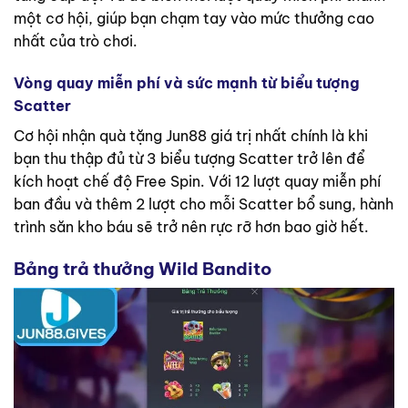
một cơ hội, giúp bạn chạm tay vào mức thưởng cao
nhất của trò chơi.
Vòng quay miễn phí và sức mạnh từ biểu tượng
Scatter
Cơ hội nhận quà tặng Jun88 giá trị nhất chính là khi
bạn thu thập đủ từ 3 biểu tượng Scatter trở lên để
kích hoạt chế độ Free Spin. Với 12 lượt quay miễn phí
ban đầu và thêm 2 lượt cho mỗi Scatter bổ sung, hành
trình săn kho báu sẽ trở nên rực rỡ hơn bao giờ hết.
Bảng trả thưởng Wild Bandito