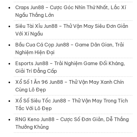
Craps Jun88 – Cược Góc Nhìn Thứ Nhất, Lắc Xí
Ngầu Thắng Lớn
Siêu Tài Xỉu Jun88 – Thử Vận May Siêu Đơn Giản
Với Xí Ngầu
Bầu Cua Cá Cọp Jun88 – Game Dân Gian, Trải
Nghiệm Hiện Đại
Esports Jun88 – Trải Nghiệm Game Đối Kháng,
Giải Trí Đẳng Cấp
Xổ Số 1 Ăn 96 Jun88 – Thử Vận May Xanh Chín
Cùng Lô Đẹp
Xổ Số Siêu Tốc Jun88 – Thử Vận May Trong Tích
Tắc Với Lô Đẹp
RNG Keno Jun88 – Cược Số Đơn Giản, Dễ Thắng
Thưởng Khủng