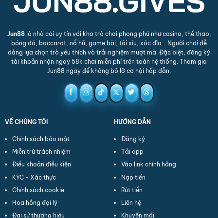
Jun88
là nhà cái uy tín với kho trò chơi phong phú như casino, thể thao,
bóng đá, baccarat, nổ hũ, game bài, tài xỉu, xóc đĩa… Người chơi dễ
dàng lựa chọn trò yêu thích và trải nghiệm mượt mà. Đặc biệt, đăng ký
tài khoản nhận ngay 58k chơi miễn phí trên toàn hệ thống. Tham gia
Jun88 ngay để không bỏ lỡ cơ hội hấp dẫn.
VỀ CHÚNG TÔI
HƯỚNG DẪN
Chính sách bảo mật
Đăng ký
Miễn trừ trách nhiệm
Tải app
Điều khoản điều kiện
Vào link chính hãng
KYC - Xác thực
Nạp tiền
Chính sách cookie
Rút tiền
Hoa hồng đại lý
Liên hệ
Đại sứ thương hiệu
Khuyến mãi