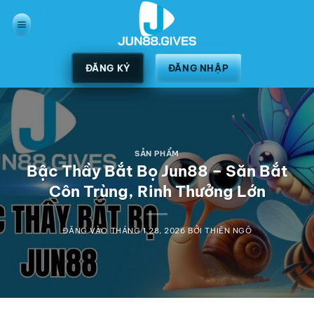
Bỏ
qua
nội
dung
ĐĂNG KÝ
ĐĂNG NHẬP
SẢN PHẨM
Bậc Thầy Bắt Bọ Jun88 – Săn Bắt
Côn Trùng, Rinh Thưởng Lớn
ĐĂNG VÀO
THÁNG 1 28, 2026
BỞI
THIÊN NGÔ