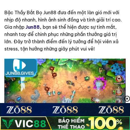
Bậc Thầy Bắt Bọ Jun88 đưa đến một làn gió mới với
nhịp độ nhanh, hình ảnh sinh đồng và tính giải trí cao.
Gia nhập
Jun88
,
bạn sẽ thể hiện được sự tinh mắt,
nhanh tay để chinh phục những phần thưởng giá trị
lớn. Đây trở thành điểm đến lý tưởng để hội viên xả
stress, tận hưởng những giây phút vui vẻ!
Tổng quan về game Bậc Thầy Bắt Bọ Jun88